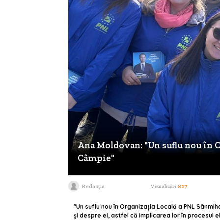
Ana Moldovan: "Un suflu nou în 
Câmpie"
Redacția
Vizualizări:
827
"Un suflu nou în Organizația Locală a PNL Sânmihaiu
și despre ei, astfel că implicarea lor în procesul 