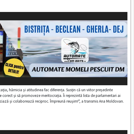
a, hărnicia și atitudinea fac diferența. Susțin că un viitor președinte
e corect și să promoveze meritocrația. Îi reprezintă lista de parlamentari ai
reciază și colaborează reciproc. Împreună reușim!", a transmis Ana Moldovan.