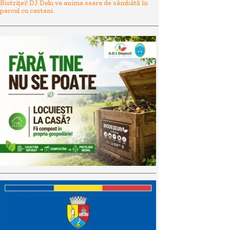
Bistriței! DJ Delu va anima seara de sâmbătă în
parcul cu castani