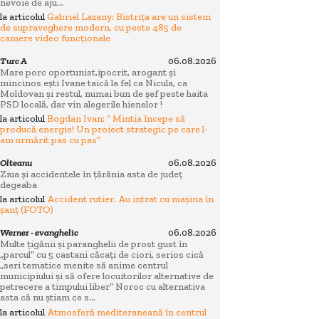
nevoie de aju...
la articolul
Gabriel Lazany: Bistrița are un sistem
de supraveghere modern, cu peste 485 de
camere video funcționale
Turc A
06.08.2026
Mare porc oportunist,ipocrit, arogant și
mincinos ești Ivane taică la fel ca Nicula, ca
Moldovan și restul, numai bun de șef peste haita
PSD locală, dar vin alegerile hienelor !
la articolul
Bogdan Ivan: “ Mintia începe să
producă energie! Un proiect strategic pe care l-
am urmărit pas cu pas”
Olteanu
06.08.2026
Ziua și accidentele în țărănia asta de județ
degeaba
la articolul
Accident rutier. Au intrat cu mașina în
șanț (FOTO)
Werner - evanghelic
06.08.2026
Multe țigănii și paranghelii de prost gust în
„parcul” cu 5 castani căcați de ciori, serios cică
„seri tematice menite să anime centrul
municipiului și să ofere locuitorilor alternative de
petrecere a timpului liber” Noroc cu alternativa
asta că nu știam ce s...
la articolul
Atmosferă mediteraneană în centrul