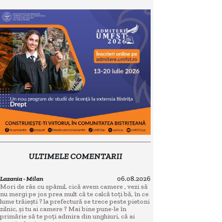
ULTIMELE COMENTARII
Lazania - Milan
06.08.2026
Mori de râs cu spânul, cică avem camere , vezi să
nu mergi pe jos prea mult că te calcă toți bă, în ce
lume trăiești ? la prefectură se trece peste pietoni
zilnic, și tu ai camere ? Mai bine pune-le în
primărie să te poți admira din unghiuri, că ai