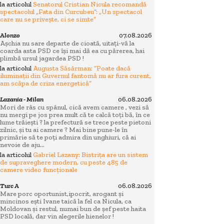
la articolul
Senatorul Cristian Nicula recomandă
spectacolul „Fata din Curcubeu”: „Un spectacol
care nu se privește, ci se simte”
Alonzo
07.08.2026
Așchia nu sare departe de cioată, uitați-vă la
coarda asta PSD ce își mai dă ea cu părerea, hai
plimbă ursul jagardea PSD !
la articolul
Augusta Săsărman: “Poate dacă
iluminații din Guvernul fantomă nu ar fura curent,
am scăpa de criza energetică”
Lazania - Milan
06.08.2026
Mori de râs cu spânul, cică avem camere , vezi să
nu mergi pe jos prea mult că te calcă toți bă, în ce
lume trăiești ? la prefectură se trece peste pietoni
zilnic, și tu ai camere ? Mai bine pune-le în
primărie să te poți admira din unghiuri, că ai
nevoie de aju...
la articolul
Gabriel Lazany: Bistrița are un sistem
de supraveghere modern, cu peste 485 de
camere video funcționale
Turc A
06.08.2026
Mare porc oportunist,ipocrit, arogant și
mincinos ești Ivane taică la fel ca Nicula, ca
Moldovan și restul, numai bun de șef peste haita
PSD locală, dar vin alegerile hienelor !