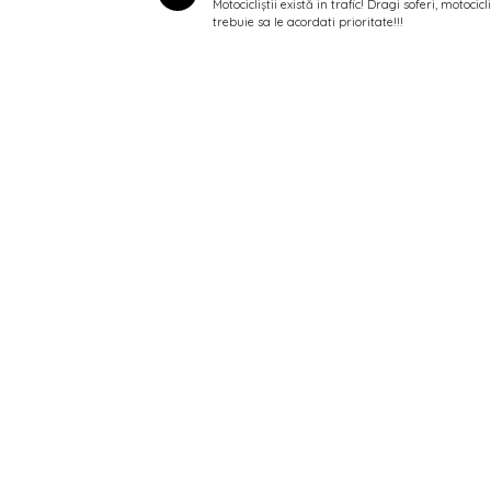
Motocicliștii există in trafic! Dragi soferi, motocicli
trebuie sa le acordati prioritate!!!