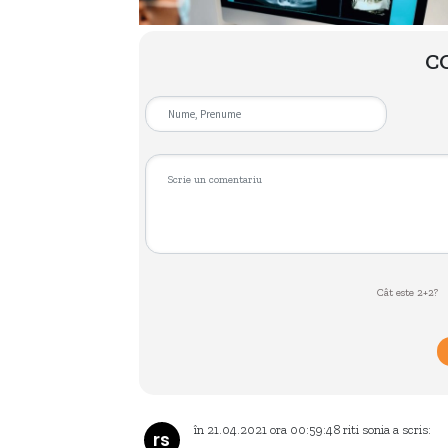
C
Cât este 2+2?
în
21.04.2021
ora
00:59:48
riti sonia
a scris:
rs