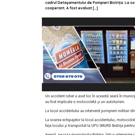
cadrul Detașamentului de Pompieri Bistrița. La sosi
cooperant. A fost evaluat […]
Un accident rutier a avut loc în această seară în municip
au fost implicate o motocicletă și un autoturism.
La locul accidentului au intervenit pompierii militari d
La sosirea echipajelor la locul accidentului, motociclis
fața locului și transportat la UPU SMURD Bistrița pentr
Aseară, pe raza municipiului Bistrița, într-o intersecție 