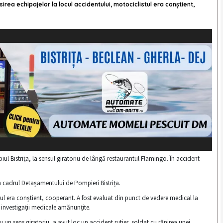
rea echipajelor la locul accidentului, motociclistul era conștient,
iul Bistrița, la sensul giratoriu de lângă restaurantul Flamingo. În accident
in cadrul Detașamentului de Pompieri Bistrița.
tul era conștient, cooperant. A fost evaluat din punct de vedere medical la
u investigații medicale amănunțite.
cu un sens giratoriu, a avut loc un accident rutier, soldat cu rănirea unei