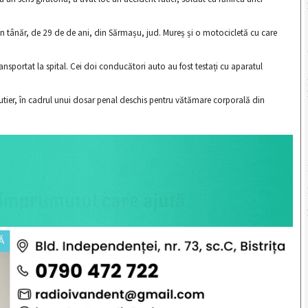
n tânăr, de 29 de de ani, din Sărmașu, jud. Mureș și o motocicletă cu care
ransportat la spital. Cei doi conducători auto au fost testați cu aparatul
 Rutier, în cadrul unui dosar penal deschis pentru vătămare corporală din