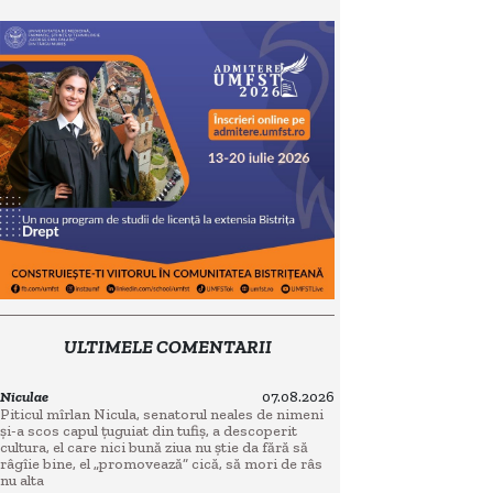
ULTIMELE COMENTARII
Niculae
07.08.2026
Piticul mîrlan Nicula, senatorul neales de nimeni
și-a scos capul țuguiat din tufiș, a descoperit
cultura, el care nici bună ziua nu știe da fără să
râgîie bine, el „promovează” cică, să mori de râs
nu alta