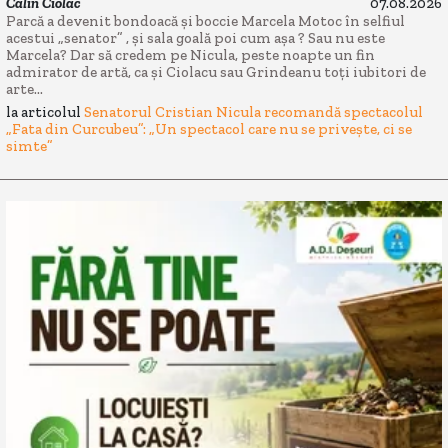
Calin Ciolac
07.08.2026
Parcă a devenit bondoacă și boccie Marcela Motoc în selfiul
acestui „senator” , și sala goală poi cum așa ? Sau nu este
Marcela? Dar să credem pe Nicula, peste noapte un fin
admirator de artă, ca și Ciolacu sau Grindeanu toți iubitori de
arte...
la articolul
Senatorul Cristian Nicula recomandă spectacolul
„Fata din Curcubeu”: „Un spectacol care nu se privește, ci se
simte”