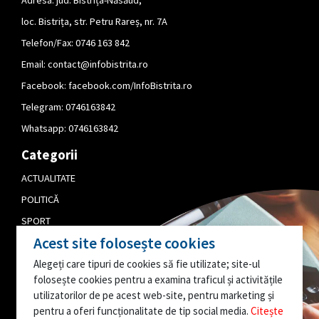
Adresa: jud. Bistrița-Năsăud,
loc. Bistrița, str. Petru Rareș, nr. 7A
Telefon/Fax: 0746 163 842
Email:
contact@infobistrita.ro
Facebook:
facebook.com/InfoBistrita.ro
Telegram:
0746163842
Whatsapp:
0746163842
Categorii
ACTUALITATE
POLITICĂ
SPORT
Acest site folosește cookies
CULTURĂ
Alegeți care tipuri de cookies să fie utilizate; site-ul
PUBLICITATE
folosește cookies pentru a examina traficul și activitățile
EDITORIAL
utilizatorilor de pe acest web-site, pentru marketing și
pentru a oferi funcționalitate de tip social media.
Citește
AI O INFORMAȚIE