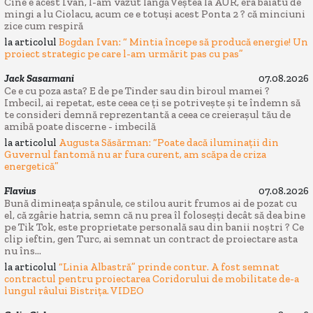
Cine e acest Ivan, l-am vazut lângă Veștea la AUR, era baiatu de
mingi a lu Ciolacu, acum ce e totuși acest Ponta 2 ? că minciuni
zice cum respiră
la articolul
Bogdan Ivan: “ Mintia începe să producă energie! Un
proiect strategic pe care l-am urmărit pas cu pas”
Jack Sasarmani
07.08.2026
Ce e cu poza asta? E de pe Tinder sau din biroul mamei ?
Imbecil, ai repetat, este ceea ce ți se potrivește și te îndemn să
te consideri demnă reprezentantă a ceea ce creierașul tău de
amibă poate discerne - imbecilă
la articolul
Augusta Săsărman: “Poate dacă iluminații din
Guvernul fantomă nu ar fura curent, am scăpa de criza
energetică”
Flavius
07.08.2026
Bună dimineața spânule, ce stilou aurit frumos ai de pozat cu
el, că zgârie hatria, semn că nu prea îl foloseșți decât să dea bine
pe Tik Tok, este proprietate personală sau din banii noștri ? Ce
clip ieftin, gen Turc, ai semnat un contract de proiectare asta
nu îns...
la articolul
“Linia Albastră” prinde contur. A fost semnat
contractul pentru proiectarea Coridorului de mobilitate de-a
lungul râului Bistrița. VIDEO